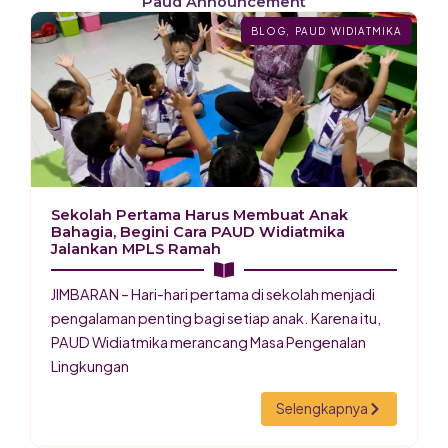
Paud Announcement
BLOG
,
PAUD WIDIATMIKA
Sekolah Pertama Harus Membuat Anak
Bahagia, Begini Cara PAUD Widiatmika
Jalankan MPLS Ramah
JIMBARAN – Hari-hari pertama di sekolah menjadi
pengalaman penting bagi setiap anak. Karena itu,
PAUD Widiatmika merancang Masa Pengenalan
Lingkungan
Selengkapnya