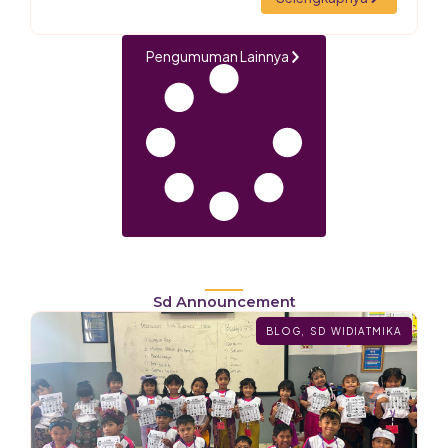
Pengumuman Lainnya
Sd Announcement
BLOG
,
SD WIDIATMIKA