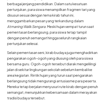
berbagai jenjang pendidikan. Dalam satu kesatuan
pertunjukan, para siswa menampilkan fragmen tari yang
disusun sesuai dengan tema kirab tahun ini,
menggambarkan pesan yang terkandung dalam
Atmaning Walik Sengara
. Meski hujan sempat turun saat
pementasan berlangsung, para siswa tetap tampil
dengan penuh semangat hingga seluruh rangkaian
pertunjukan selesai.
Selain pementasan seni, kirab budaya juga menghadirkan
pengarakan ogoh-ogoh yang diusung oleh para siswa
bersama guru. Ogoh-ogoh tersebut diarak mengelilingi
jalan di sekitar lingkungan sekolah sebelum kembali ke
area kegiatan. Rintik hujan yang turun saat pengarakan
berlangsung tidak mengurangi antusiasme para peserta.
Mereka tetap berjalan menyusuri rute kirab dengan penuh
semangat, menunjukkan kebersamaan dalam merayakan
tradisi budaya tersebut.
Ketua Panitia Kirab Budaya Widiatmika 2026, I Kayan Gung