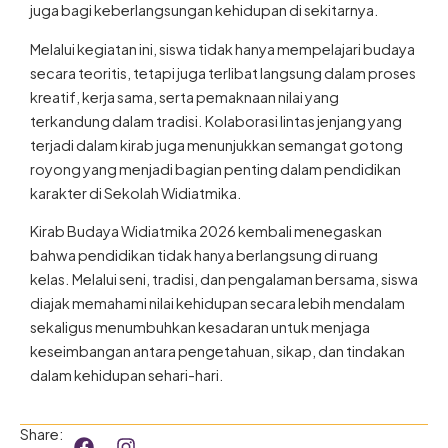
Melalui kegiatan ini, siswa tidak hanya mempelajari budaya
secara teoritis, tetapi juga terlibat langsung dalam proses
kreatif, kerja sama, serta pemaknaan nilai yang
terkandung dalam tradisi. Kolaborasi lintas jenjang yang
terjadi dalam kirab juga menunjukkan semangat gotong
royong yang menjadi bagian penting dalam pendidikan
karakter di Sekolah Widiatmika.
Kirab Budaya Widiatmika 2026 kembali menegaskan
bahwa pendidikan tidak hanya berlangsung di ruang
kelas. Melalui seni, tradisi, dan pengalaman bersama, siswa
diajak memahami nilai kehidupan secara lebih mendalam
sekaligus menumbuhkan kesadaran untuk menjaga
keseimbangan antara pengetahuan, sikap, dan tindakan
dalam kehidupan sehari-hari.
F
I
Share:
a
n