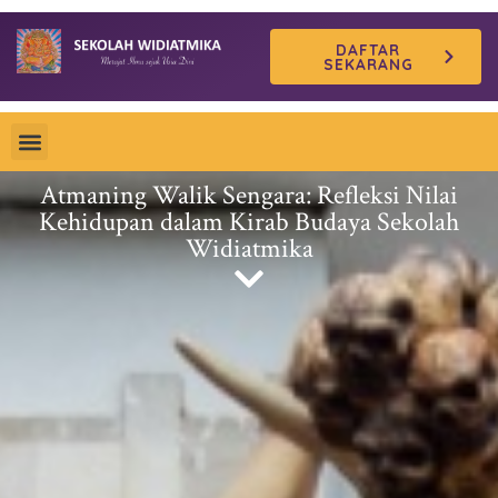
Skip
DAFTAR
to
SEKARANG
content
Atmaning Walik Sengara: Refleksi Nilai
Kehidupan dalam Kirab Budaya Sekolah
Widiatmika