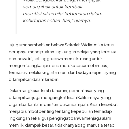
semua pihak untuk kembali
merefleksikan nilai kebenaran dalam
kehidupan sehari-hari,” ujarnya.
Ia juga menambahkan bahwa Sekolah Widiatmika terus
berupaya menciptakan lingkungan belajar yang terbuka
dan inovatif, sehingga siswa memiliki ruang untuk
mengembangkan potensi mereka secara lebih luas,
termasuk melalui kegiatan seni dan budaya seperti yang
ditampilkan dalam kirab ini.
Dalam rangkaian kirab tahun ini, pementasan yang
ditampilkan juga mengangkat kisah Kalikamaya, yang
digambarkan lahir dari tumpukan sampah. Kisah tersebut
menjadi simbol penting tentang kepedulian terhadap
lingkungan sekaligus pengingat bahwa menjaga alam
memiliki dampak besar, tidak hanya bagi manusia tetapi
juga bagi keberlangsungan kehidupan di sekitarnya.