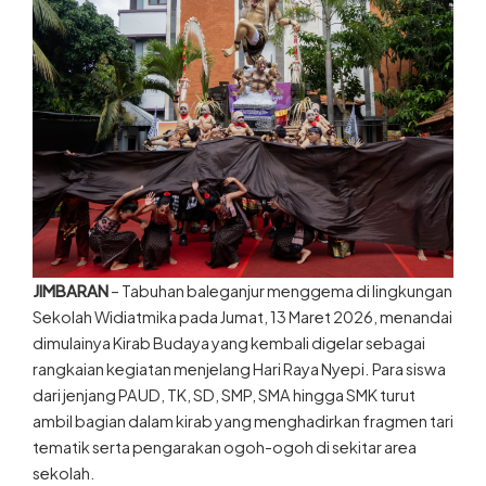
JIMBARAN
– Tabuhan baleganjur menggema di lingkungan
Sekolah Widiatmika pada Jumat, 13 Maret 2026, menandai
dimulainya Kirab Budaya yang kembali digelar sebagai
rangkaian kegiatan menjelang Hari Raya Nyepi. Para siswa
dari jenjang PAUD, TK, SD, SMP, SMA hingga SMK turut
ambil bagian dalam kirab yang menghadirkan fragmen tari
tematik serta pengarakan ogoh-ogoh di sekitar area
sekolah.