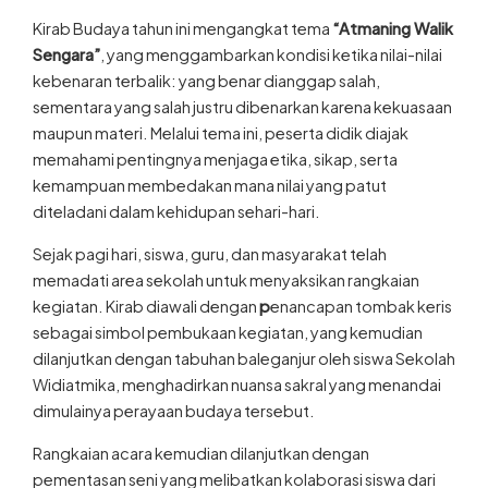
Kirab Budaya tahun ini mengangkat tema
“Atmaning Walik
Sengara”
, yang menggambarkan kondisi ketika nilai-nilai
kebenaran terbalik: yang benar dianggap salah,
sementara yang salah justru dibenarkan karena kekuasaan
maupun materi. Melalui tema ini, peserta didik diajak
memahami pentingnya menjaga etika, sikap, serta
kemampuan membedakan mana nilai yang patut
diteladani dalam kehidupan sehari-hari.
Sejak pagi hari, siswa, guru, dan masyarakat telah
memadati area sekolah untuk menyaksikan rangkaian
kegiatan. Kirab diawali dengan
p
enancapan tombak keris
sebagai simbol pembukaan kegiatan, yang kemudian
dilanjutkan dengan tabuhan baleganjur oleh siswa Sekolah
Widiatmika, menghadirkan nuansa sakral yang menandai
dimulainya perayaan budaya tersebut.
Rangkaian acara kemudian dilanjutkan dengan
pementasan seni yang melibatkan kolaborasi siswa dari