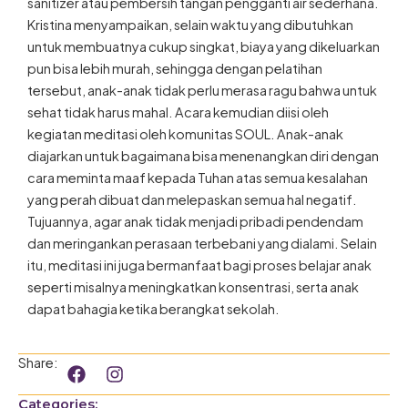
sanitizer atau pembersih tangan pengganti air sederhana.
Kristina menyampaikan, selain waktu yang dibutuhkan
untuk membuatnya cukup singkat, biaya yang dikeluarkan
pun bisa lebih murah, sehingga dengan pelatihan
tersebut, anak-anak tidak perlu merasa ragu bahwa untuk
sehat tidak harus mahal. Acara kemudian diisi oleh
kegiatan meditasi oleh komunitas SOUL. Anak-anak
diajarkan untuk bagaimana bisa menenangkan diri dengan
cara meminta maaf kepada Tuhan atas semua kesalahan
yang perah dibuat dan melepaskan semua hal negatif.
Tujuannya, agar anak tidak menjadi pribadi pendendam
dan meringankan perasaan terbebani yang dialami. Selain
itu, meditasi ini juga bermanfaat bagi proses belajar anak
seperti misalnya meningkatkan konsentrasi, serta anak
dapat bahagia ketika berangkat sekolah.
F
I
Share:
a
n
c
s
Categories: