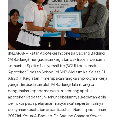
JIMBARAN – Ikatan Apoteker Indonesia Cabang Badung
(IAI Badung) mengadakan kegiatan bakti sosial bersama
komunitas Spirit of Universal Life (SOUL) bertemakan
'Apoteker Goes to School' di SMP Widiatmika, Selasa, 11
Juli 2011. Kegiatan ini merupakan rangkaian program kerja
yang rutin diadakan oleh IAI Badung dalam rangka
pengenalan kepada masyarakat tentang apa itu
apoteker. Pada tahun-tahun sebelumnya, kegiatan lebih
berfokus pada pelayanan masyarakat seperti misalnya
pelayanan kesehatan di panti asuhan. Namun pada tahun
2017 ini, Ketua IAI Badung, Dr. Sagung Chandra Yowani,