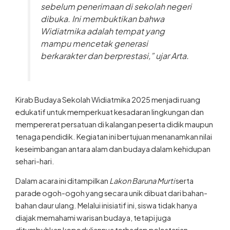
sebelum penerimaan di sekolah negeri
dibuka. Ini membuktikan bahwa
Widiatmika adalah tempat yang
mampu mencetak generasi
berkarakter dan berprestasi,” ujar Arta.
Kirab Budaya Sekolah Widiatmika 2025 menjadi ruang
edukatif untuk memperkuat kesadaran lingkungan dan
mempererat persatuan di kalangan peserta didik maupun
tenaga pendidik. Kegiatan ini bertujuan menanamkan nilai
keseimbangan antara alam dan budaya dalam kehidupan
sehari-hari.
Dalam acara ini ditampilkan
Lakon Baruna Murti
serta
parade ogoh-ogoh yang secara unik dibuat dari bahan-
bahan daur ulang. Melalui inisiatif ini, siswa tidak hanya
diajak memahami warisan budaya, tetapi juga
ditumbuhkan kepeduliannya terhadap pelestarian