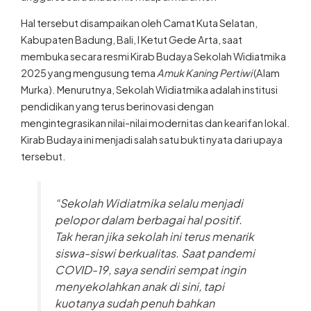
Hal tersebut disampaikan oleh Camat Kuta Selatan,
Kabupaten Badung, Bali, I Ketut Gede Arta, saat
membuka secara resmi Kirab Budaya Sekolah Widiatmika
2025 yang mengusung tema
Amuk Kaning Pertiwi
(Alam
Murka). Menurutnya, Sekolah Widiatmika adalah institusi
pendidikan yang terus berinovasi dengan
mengintegrasikan nilai-nilai modernitas dan kearifan lokal.
Kirab Budaya ini menjadi salah satu bukti nyata dari upaya
tersebut.
“Sekolah Widiatmika selalu menjadi
pelopor dalam berbagai hal positif.
Tak heran jika sekolah ini terus menarik
siswa-siswi berkualitas. Saat pandemi
COVID-19, saya sendiri sempat ingin
menyekolahkan anak di sini, tapi
kuotanya sudah penuh bahkan