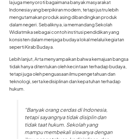
Ia juga menyoroti bagaimana banyak masyarakat
Indonesia yang berpikiran modern, tetapi justru lebih
mengutamakan produk asing dibandingkan produk
dalam negeri. Sebaliknya, ia memandang Sekolah
Widiatmika sebagai contoh institusi pendidikan yang
konsisten dalam menjaga budaya lokal melalui kegiatan
seperti Kirab Budaya.
Lebih lanjut, Arta menyampaikan bahwa kemajuan bangsa
tidak hanya ditentukan oleh kecintaan terhadap budaya,
tetapi juga oleh penguasaan ilmu pengetahuan dan
teknologi, serta kedisiplinan dan kepatuhan terhadap
hukum.
“Banyak orang cerdas di Indonesia,
tetapi sayangnya tidak disiplin dan
tidak taat hukum. Sekolah yang
mampu membekali siswanya dengan
ilmu pengetahuan, kedisiplinan, dan