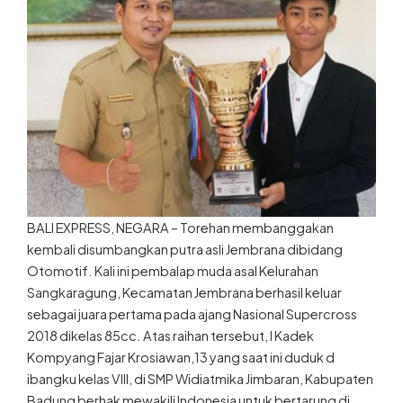
BALI EXPRESS, NEGARA – Torehan membanggakan
kembali disumbangkan putra asli Jembrana dibidang
Otomotif. Kali ini pembalap muda asal Kelurahan
Sangkaragung, Kecamatan Jembrana berhasil keluar
sebagai juara pertama pada ajang Nasional Supercross
2018 dikelas 85cc. Atas raihan tersebut, I Kadek
Kompyang Fajar Krosiawan,13 yang saat ini duduk d
ibangku kelas VIII, di SMP Widiatmika Jimbaran, Kabupaten
Badung berhak mewakili Indonesia untuk bertarung di