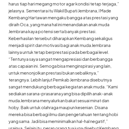
harus tiap hari megang motor agar kondisi tetap terjaga,”
jelasnya. Sementara itu Wakil Bupati Jembrana, I Made
Kembang Hartawan mengaku bangga atas prestasi yang
diraih Oca, yang mana hal ini menandakan anak muda
Jembrana kaya potensi serta banyak prestasi.
Keberhasilan tersebut diharapkan Kembang sekaligus
menjadi spirit dan motivasi bagi anak muda Jembrana
lainnya untuk tetap berprestasi pada berbagai level.
“Tentunya saya sangat mengapresiasi dan berbangga
atas capaian ini. Semoga bisa menginspirasi yang lain,
untuk menonjolkan prestasi bukan sebaliknya,”
terangnya. Lebih lanjut Pemkab Jembrana disebutnya
sangat mendukung berbagai kegiatan anak muda. “Kami
sediakan sarana-prasarana yang bisa dipilih anak-anak
muda Jembrana menyalurkan bakat sesuai minat dan
hoby. Baik untuk olahraga maupun kesenian. Disana
mereka bisa berbagi ilmu dan pengetahuan tentang hobi
yang sama. Jadi bisa meminimalkan hal-hal negatif,”
urainya. Selain itu, peran orang tua juga disebut Kembang