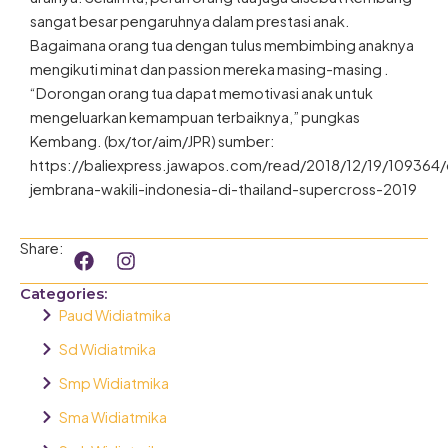
sangat besar pengaruhnya dalam prestasi anak.
Bagaimana orang tua dengan tulus membimbing anaknya
mengikuti minat dan passion mereka masing-masing .
“Dorongan orang tua dapat memotivasi anak untuk
mengeluarkan kemampuan terbaiknya,” pungkas
Kembang. (bx/tor/aim/JPR) sumber:
https://baliexpress.jawapos.com/read/2018/12/19/109364/
jembrana-wakili-indonesia-di-thailand-supercross-2019
F
I
Share:
a
n
c
s
Categories:
e
t
Paud Widiatmika
b
a
o
g
Sd Widiatmika
o
r
Smp Widiatmika
k
a
m
Sma Widiatmika