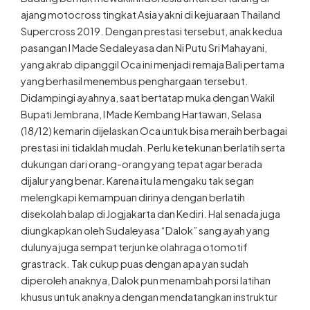
ajang motocross tingkat Asia yakni di kejuaraan Thailand
Supercross 2019. Dengan prestasi tersebut, anak kedua
pasangan I Made Sedaleyasa dan Ni Putu Sri Mahayani,
yang akrab dipanggil Oca ini menjadi remaja Bali pertama
yang berhasil menembus penghargaan tersebut.
Didampingi ayahnya, saat bertatap muka dengan Wakil
Bupati Jembrana, I Made Kembang Hartawan, Selasa
(18/12) kemarin dijelaskan Oca untuk bisa meraih berbagai
prestasi ini tidaklah mudah. Perlu ketekunan berlatih serta
dukungan dari orang-orang yang tepat agar berada
dijalur yang benar. Karena itu Ia mengaku tak segan
melengkapi kemampuan dirinya dengan berlatih
disekolah balap di Jogjakarta dan Kediri. Hal senada juga
diungkapkan oleh Sudaleyasa “Dalok” sang ayah yang
dulunya juga sempat terjun ke olahraga otomotif
grastrack. Tak cukup puas dengan apa yan sudah
diperoleh anaknya, Dalok pun menambah porsi latihan
khusus untuk anaknya dengan mendatangkan instruktur