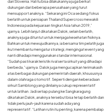
dari Slovenia. Hal itu bisa dilakukannya juga berkat
dukungan dari beberapa perusahaan yang turut
mensupport anaknya. “Sekarang ini Oca sedang fokus
berlatih untuk persiapan Thailand Supercross mewakili
Indonesia pada kejuaraan tingkat Asia tahun 2019,”
ujarnya. Lebih lanjut dikatakan Dalok, selain berlatih,
anaknya juga dituntut untuk menjaga kesehatan fisiknya.
Bahkan untuk mewujudkannya, ia bersama tim pelatih juga
ikut membantu mengatur strategi, mengingat event yang
nanti dihadapi menggunakan standar internasional.
“Sudah pasti karakteristik rival serta sirkuit yang dihadapi
berbeda,” ujarnya. Dalok juga mengucapkan terimakasih
atas berbagai dukungan pemerintah daerah, khsususnya
dalam olahraga otomotif. Seperti dengan keberadaan
sirkuit Samblong yang dinilainya cukup representatif
untuk latihan. Jadi setiap pulang ke Sangkaragung
dikatakan Dalok, anaknya tersebut bisa tetap berlatih dan
tidak perlu jauh-jauh karena sudah ada yang
representatif. “Latihan rutin itu penting, karena pembalap