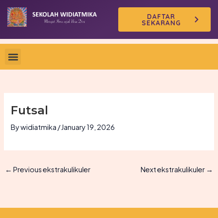
Skip
DAFTAR
to
SEKARANG
content
Futsal
By
widiatmika
/
January 19, 2026
←
Previous ekstrakulikuler
Next ekstrakulikuler
→