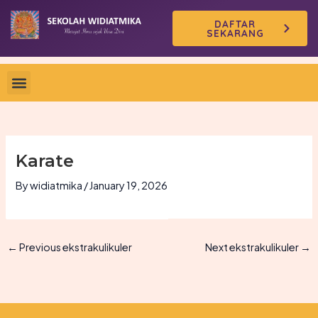
Skip
DAFTAR
to
SEKARANG
content
Karate
By
widiatmika
/
January 19, 2026
←
Previous ekstrakulikuler
Next ekstrakulikuler
→