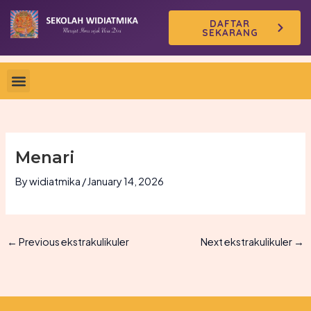
Skip
DAFTAR
to
SEKARANG
content
Menari
By
widiatmika
/
January 14, 2026
←
Previous ekstrakulikuler
Next ekstrakulikuler
→