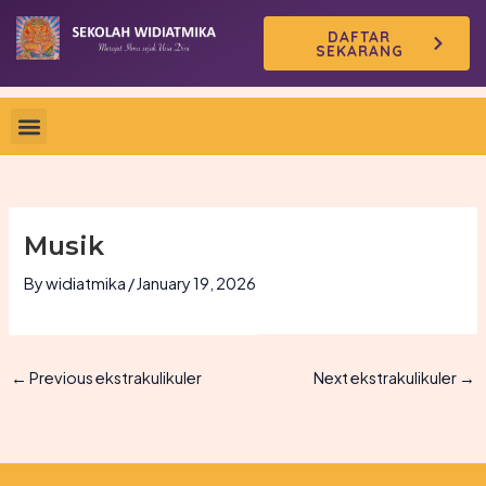
Skip
DAFTAR
to
SEKARANG
content
Musik
By
widiatmika
/
January 19, 2026
←
Previous ekstrakulikuler
Next ekstrakulikuler
→