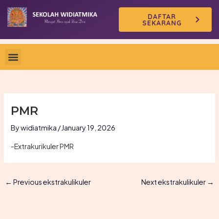
Skip
DAFTAR
to
SEKARANG
content
PMR
By
widiatmika
/
January 19, 2026
-Extrakurikuler PMR
←
Previous ekstrakulikuler
Next ekstrakulikuler
→