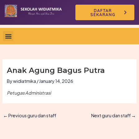
Skip
DAFTAR
to
SEKARANG
content
Anak Agung Bagus Putra
By
widiatmika
/
January 14, 2026
Petugas Administrasi
←
Previous guru dan staff
Next guru dan staff
→