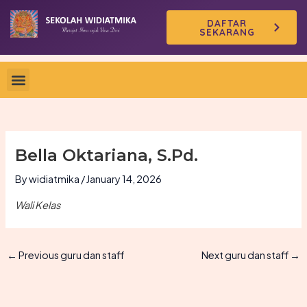
Skip
DAFTAR
to
SEKARANG
content
Bella Oktariana, S.Pd.
By
widiatmika
/
January 14, 2026
Wali Kelas
←
Previous guru dan staff
Next guru dan staff
→