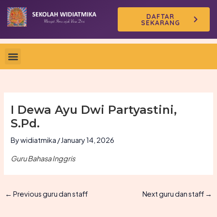
Skip
DAFTAR
to
SEKARANG
content
I Dewa Ayu Dwi Partyastini,
S.Pd.
By
widiatmika
/
January 14, 2026
Guru Bahasa Inggris
←
Previous guru dan staff
Next guru dan staff
→