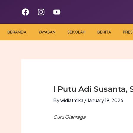
Skip
F
I
Y
to
a
n
o
content
c
s
u
e
t
t
BERANDA
YAYASAN
SEKOLAH
BERITA
PRES
b
a
u
o
g
b
o
r
e
k
a
m
I Putu Adi Susanta, S
By
widiatmika
/
January 19, 2026
Guru Olahraga