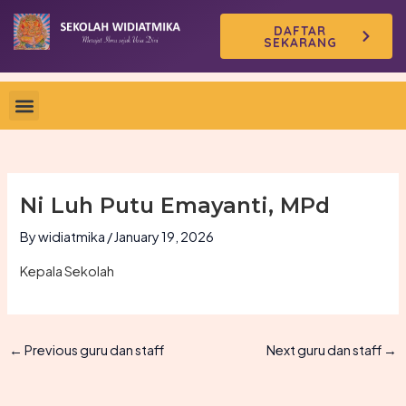
Skip
DAFTAR
to
SEKARANG
content
Ni Luh Putu Emayanti, MPd
By
widiatmika
/
January 19, 2026
Kepala Sekolah
←
Previous guru dan staff
Next guru dan staff
→