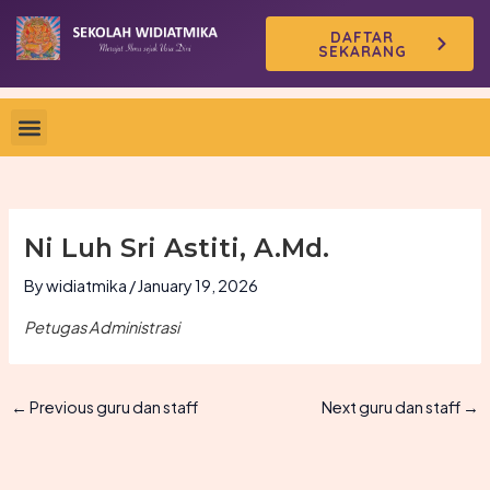
Skip
DAFTAR
to
SEKARANG
content
Ni Luh Sri Astiti, A.Md.
By
widiatmika
/
January 19, 2026
Petugas Administrasi
←
Previous guru dan staff
Next guru dan staff
→