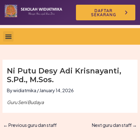
Skip
DAFTAR
to
SEKARANG
content
Ni Putu Desy Adi Krisnayanti,
S.Pd., M.Sos.
By
widiatmika
/
January 14, 2026
Guru Seni Budaya
←
Previous guru dan staff
Next guru dan staff
→