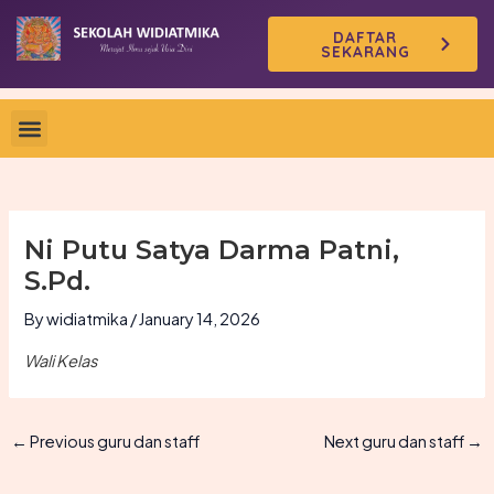
Skip
DAFTAR
to
SEKARANG
content
Ni Putu Satya Darma Patni,
S.Pd.
By
widiatmika
/
January 14, 2026
Wali Kelas
←
Previous guru dan staff
Next guru dan staff
→