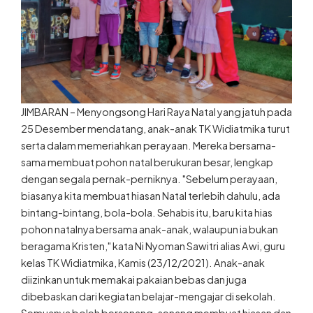
JIMBARAN – Menyongsong Hari Raya Natal yang jatuh pada
25 Desember mendatang, anak-anak TK Widiatmika turut
serta dalam memeriahkan perayaan. Mereka bersama-
sama membuat pohon natal berukuran besar, lengkap
dengan segala pernak-perniknya. "Sebelum perayaan,
biasanya kita membuat hiasan Natal terlebih dahulu, ada
bintang-bintang, bola-bola. Sehabis itu, baru kita hias
pohon natalnya bersama anak-anak, walaupun ia bukan
beragama Kristen," kata Ni Nyoman Sawitri alias Awi, guru
kelas TK Widiatmika, Kamis (23/12/2021). Anak-anak
diizinkan untuk memakai pakaian bebas dan juga
dibebaskan dari kegiatan belajar-mengajar di sekolah.