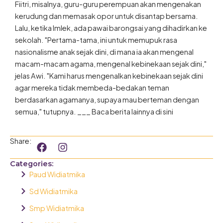
Fiitri, misalnya, guru-guru perempuan akan mengenakan
kerudung dan memasak opor untuk disantap bersama.
Lalu, ketika Imlek, ada pawai barongsai yang dihadirkan ke
sekolah. "Pertama-tama, ini untuk memupuk rasa
nasionalisme anak sejak dini, di mana ia akan mengenal
macam-macam agama, mengenal kebinekaan sejak dini,"
jelas Awi. "Kami harus mengenalkan kebinekaan sejak dini
agar mereka tidak membeda-bedakan teman
berdasarkan agamanya, supaya mau berteman dengan
semua," tutupnya. ___ Baca berita lainnya di sini
F
I
Share:
a
n
c
s
Categories:
e
t
Paud Widiatmika
b
a
o
g
Sd Widiatmika
o
r
Smp Widiatmika
k
a
m