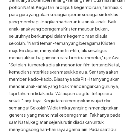
Semuanya boleh bersenang-senang membuat hiasan dan
pohon Natal. Kegiatan ini diliputi kegembiraan, termasuk
para guru yang akan kebagian peran sebagai sinterklas
yang membagi-bagikan hadiah untuk anak-anak. Baik
anak-anak yang beragama Kristen maupun bukan,
seluruhnya berkumpul dalam kegembiraan di aula
sekolah. "Nanti teman-teman yang beragama Kristen
maju ke depan, menyalakan lilin-lilin, lalu sekaligus
menunjukkan bagaimana cara berdoa mereka," ujar Awi.
"Setelah itu mereka diajak menonton film tentang Natal,
kemudian sinterklas akan masuk ke aula. Santanya akan
memberi kado-kado. Biasanya ada Pit Hitam yang akan
mencari anak-anak yang tidak mendengarkan gurunya,
tapi tahun ini tidak ada. Walaupun begitu, tetap seru
sekali," lanjutnya. Kegiatan ini merupakan wujud dari
semangat Sekolah Widiatmika yang ingin menciptakan
generasi yang mencintai keberagaman. Tak hanya pada
saat Natal, kegiatan sejenis rutin diadakan untuk
menyongsong hari-hari raya agama lain. Pada saat Idul