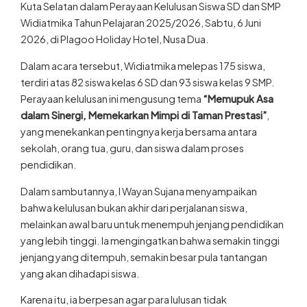
Kuta Selatan dalam Perayaan Kelulusan Siswa SD dan SMP
Widiatmika Tahun Pelajaran 2025/2026, Sabtu, 6 Juni
2026, di Plagoo Holiday Hotel, Nusa Dua.
Dalam acara tersebut, Widiatmika melepas 175 siswa,
terdiri atas 82 siswa kelas 6 SD dan 93 siswa kelas 9 SMP.
Perayaan kelulusan ini mengusung tema
“Memupuk Asa
dalam Sinergi, Memekarkan Mimpi di Taman Prestasi”
,
yang menekankan pentingnya kerja bersama antara
sekolah, orang tua, guru, dan siswa dalam proses
pendidikan.
Dalam sambutannya, I Wayan Sujana menyampaikan
bahwa kelulusan bukan akhir dari perjalanan siswa,
melainkan awal baru untuk menempuh jenjang pendidikan
yang lebih tinggi. Ia mengingatkan bahwa semakin tinggi
jenjang yang ditempuh, semakin besar pula tantangan
yang akan dihadapi siswa.
Karena itu, ia berpesan agar para lulusan tidak