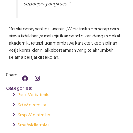
sepanjang angkasa.”
Melalui perayaan kelulusan ini, Widiatmika berharap para
siswa tidak hanya melanjutkan pendidikan dengan bekal
akademik, tetapi juga membawa karakter, kedisiplinan,
kerja keras, dan nilai kebersamaan yang telah tumbuh
selama belajar di sekolah.
F
I
Share:
a
n
c
s
Categories:
e
t
Paud Widiatmika
b
a
o
g
Sd Widiatmika
o
r
Smp Widiatmika
k
a
m
Sma Widiatmika