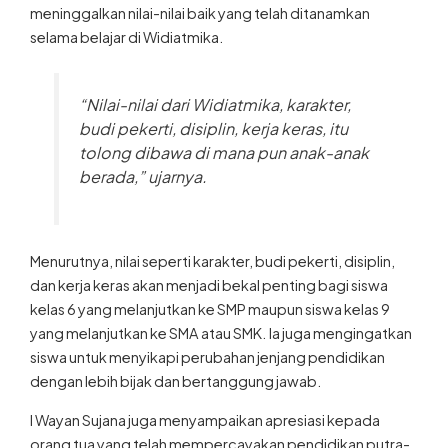
meninggalkan nilai-nilai baik yang telah ditanamkan
selama belajar di Widiatmika.
“Nilai-nilai dari Widiatmika, karakter,
budi pekerti, disiplin, kerja keras, itu
tolong dibawa di mana pun anak-anak
berada,” ujarnya.
Menurutnya, nilai seperti karakter, budi pekerti, disiplin,
dan kerja keras akan menjadi bekal penting bagi siswa
kelas 6 yang melanjutkan ke SMP maupun siswa kelas 9
yang melanjutkan ke SMA atau SMK. Ia juga mengingatkan
siswa untuk menyikapi perubahan jenjang pendidikan
dengan lebih bijak dan bertanggung jawab.
I Wayan Sujana juga menyampaikan apresiasi kepada
orang tua yang telah mempercayakan pendidikan putra-