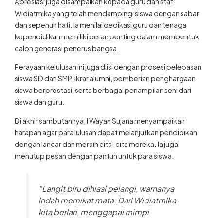
Apresiasi juga disampaikan kepada guru dan staf
Widiatmika yang telah mendampingi siswa dengan sabar
dan sepenuh hati. Ia menilai dedikasi guru dan tenaga
kependidikan memiliki peran penting dalam membentuk
calon generasi penerus bangsa.
Perayaan kelulusan ini juga diisi dengan prosesi pelepasan
siswa SD dan SMP, ikrar alumni, pemberian penghargaan
siswa berprestasi, serta berbagai penampilan seni dari
siswa dan guru.
Di akhir sambutannya, I Wayan Sujana menyampaikan
harapan agar para lulusan dapat melanjutkan pendidikan
dengan lancar dan meraih cita-cita mereka. Ia juga
menutup pesan dengan pantun untuk para siswa.
“Langit biru dihiasi pelangi, warnanya
indah memikat mata. Dari Widiatmika
kita berlari, menggapai mimpi