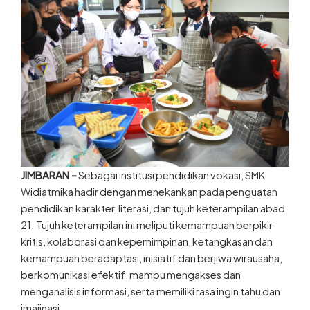
JIMBARAN –
Sebagai institusi pendidikan vokasi, SMK
Widiatmika hadir dengan menekankan pada penguatan
pendidikan karakter, literasi, dan tujuh keterampilan abad
21. Tujuh keterampilan ini meliputi kemampuan berpikir
kritis, kolaborasi dan kepemimpinan, ketangkasan dan
kemampuan beradaptasi, inisiatif dan berjiwa wirausaha,
berkomunikasi efektif, mampu mengakses dan
menganalisis informasi, serta memiliki rasa ingin tahu dan
imajinasi.