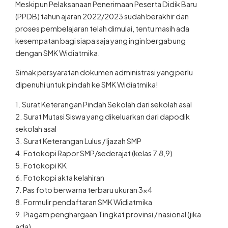
(PPDB) tahun ajaran 2022/2023 sudah berakhir dan
proses pembelajaran telah dimulai, tentu masih ada
kesempatan bagi siapa saja yang ingin bergabung
dengan SMK Widiatmika.
Simak persyaratan dokumen administrasi yang perlu
dipenuhi untuk pindah ke SMK Widiatmika!
1. Surat Keterangan Pindah Sekolah dari sekolah asal
2. Surat Mutasi Siswa yang dikeluarkan dari dapodik
sekolah asal
3. Surat Keterangan Lulus / Ijazah SMP
4. Fotokopi Rapor SMP/sederajat (kelas 7,8,9)
5. Fotokopi KK
6. Fotokopi akta kelahiran
7. Pas foto berwarna terbaru ukuran 3×4
8. Formulir pendaftaran SMK Widiatmika
9. Piagam penghargaan Tingkat provinsi / nasional (jika
ada)