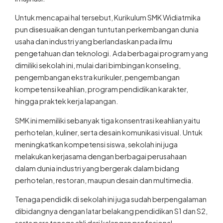
Untuk mencapai hal tersebut, Kurikulum SMK Widiatmika
pun disesuaikan dengan tuntutan perkembangan dunia
usaha dan industri yang berlandaskan pada ilmu
pengetahuan dan teknologi. Ada berbagai program yang
dimiliki sekolah ini, mulai dari bimbingan konseling,
pengembangan ekstra kurikuler, pengembangan
kompetensi keahlian, program pendidikan karakter,
hingga praktek kerja lapangan.
SMK ini memiliki sebanyak tiga konsentrasi keahlian yaitu
perhotelan, kuliner, serta desain komunikasi visual. Untuk
meningkatkan kompetensi siswa, sekolah ini juga
melakukan kerjasama dengan berbagai perusahaan
dalam dunia industri yang bergerak dalam bidang
perhotelan, restoran, maupun desain dan multimedia.
Tenaga pendidik di sekolah ini juga sudah berpengalaman
dibidangnya dengan latar belakang pendidikan S1 dan S2,
serta para tenaga ahli dari kalangan profesional.