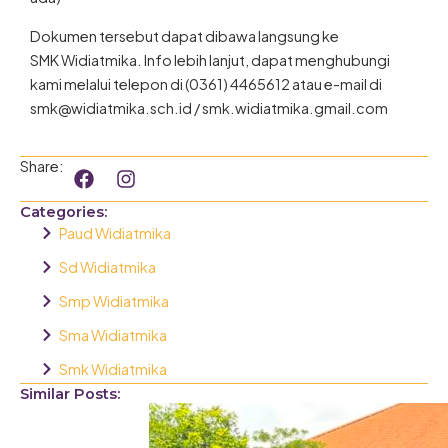
Dokumen tersebut dapat dibawa langsung ke
SMK Widiatmika. Info lebih lanjut, dapat menghubungi
kami melalui telepon di (0361) 4465612 atau e-mail di
smk@widiatmika.sch.id / smk.widiatmika.gmail.com
F
I
Share:
a
n
c
s
Categories:
e
t
Paud Widiatmika
b
a
o
g
Sd Widiatmika
o
r
Smp Widiatmika
k
a
m
Sma Widiatmika
Smk Widiatmika
Similar Posts: