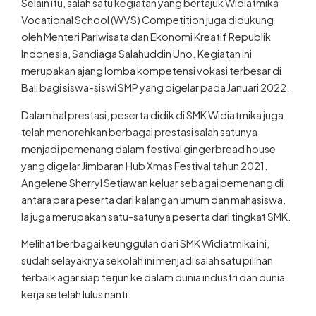
Vocational School (WVS) Competition juga didukung
oleh Menteri Pariwisata dan Ekonomi Kreatif Republik
Indonesia, Sandiaga Salahuddin Uno. Kegiatan ini
merupakan ajang lomba kompetensi vokasi terbesar di
Bali bagi siswa-siswi SMP yang digelar pada Januari 2022.
Dalam hal prestasi, peserta didik di SMK Widiatmika juga
telah menorehkan berbagai prestasi salah satunya
menjadi pemenang dalam festival gingerbread house
yang digelar Jimbaran Hub Xmas Festival tahun 2021.
Angelene Sherryl Setiawan keluar sebagai pemenang di
antara para peserta dari kalangan umum dan mahasiswa.
Ia juga merupakan satu-satunya peserta dari tingkat SMK.
Melihat berbagai keunggulan dari SMK Widiatmika ini,
sudah selayaknya sekolah ini menjadi salah satu pilihan
terbaik agar siap terjun ke dalam dunia industri dan dunia
kerja setelah lulus nanti.
Meskipun Pelaksanaan Penerimaan Peserta Didik Baru