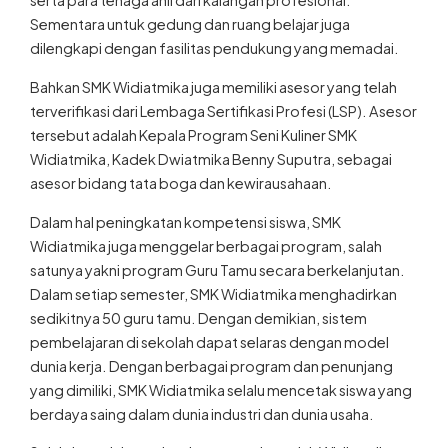
Sementara untuk gedung dan ruang belajar juga
dilengkapi dengan fasilitas pendukung yang memadai.
Bahkan SMK Widiatmika juga memiliki asesor yang telah
terverifikasi dari Lembaga Sertifikasi Profesi (LSP). Asesor
tersebut adalah Kepala Program Seni Kuliner SMK
Widiatmika, Kadek Dwiatmika Benny Suputra, sebagai
asesor bidang tata boga dan kewirausahaan.
Dalam hal peningkatan kompetensi siswa, SMK
Widiatmika juga menggelar berbagai program, salah
satunya yakni program Guru Tamu secara berkelanjutan.
Dalam setiap semester, SMK Widiatmika menghadirkan
sedikitnya 50 guru tamu. Dengan demikian, sistem
pembelajaran di sekolah dapat selaras dengan model
dunia kerja. Dengan berbagai program dan penunjang
yang dimiliki, SMK Widiatmika selalu mencetak siswa yang
berdaya saing dalam dunia industri dan dunia usaha.
Selain itu, salah satu kegiatan yang bertajuk Widiatmika