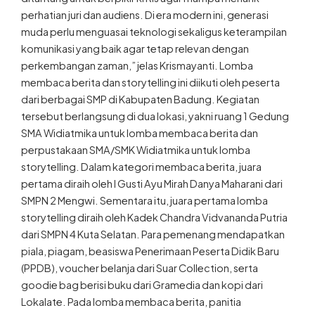
perhatian juri dan audiens. Di era modern ini, generasi
muda perlu menguasai teknologi sekaligus keterampilan
komunikasi yang baik agar tetap relevan dengan
perkembangan zaman,” jelas Krismayanti. Lomba
membaca berita dan storytelling ini diikuti oleh peserta
dari berbagai SMP di Kabupaten Badung. Kegiatan
tersebut berlangsung di dua lokasi, yakni ruang 1 Gedung
SMA Widiatmika untuk lomba membaca berita dan
perpustakaan SMA/SMK Widiatmika untuk lomba
storytelling. Dalam kategori membaca berita, juara
pertama diraih oleh I Gusti Ayu Mirah Danya Maharani dari
SMPN 2 Mengwi. Sementara itu, juara pertama lomba
storytelling diraih oleh Kadek Chandra Vidvananda Putria
dari SMPN 4 Kuta Selatan. Para pemenang mendapatkan
piala, piagam, beasiswa Penerimaan Peserta Didik Baru
(PPDB), voucher belanja dari Suar Collection, serta
goodie bag berisi buku dari Gramedia dan kopi dari
Lokalate. Pada lomba membaca berita, panitia