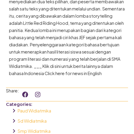
menyediakan dua teks pilihan, dan peserta membawakan
salah satu teks yang ditentukan melalui undian. Sementara
itu, cerita yang dibawakan dalam lomba storytelling
adalah Little Red Riding Hood, tema yang ditentukan oleh
panitia. Kedua lomba ini merupakan bagian dari kategori
bahasa yang telah menjadi ciri khas JEF sejak pertama kali
diadakan. Penyelenggaraan kategori bahasa bertujuan
untuk menerapkan hasil literasi siswa sesuai dengan
program literasi dan numerasi yang telah berjalan di SMA
Widiatmika. ___ Klik di sini untuk berita lainnya dalam
bahasa Indonesia Click here for news in English
F
I
Share:
a
n
c
s
Categories:
e
t
Paud Widiatmika
b
a
o
g
Sd Widiatmika
o
r
Smp Widiatmika
k
a