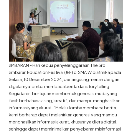
JIMBARAN – Hari kedua penyelenggaraan The 3rd
Jimbaran Education Festival (JEF) di SMA Widiatmika pada
Selasa, 10 Desember 2024, berlangsung meriah dengan
digelarnya lomba membaca berita dan storytelling.
Kegiatan ini bertujuan membentuk generasi muda yang
fasih berbahasa asing, kreatif, dan mampu menghasilkan
informasi yang akurat. “Melalui lomba membaca berita,
kami berharap dapat melahirkan generasi yang mampu
menghasilkan informasi akurat, khususnya di era digital,
sehingga dapat meminimalkan penyebaran misinformasi