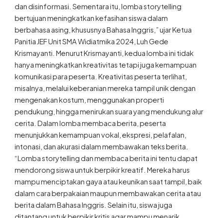
dan disinformasi. Sementara itu, lomba storytelling
bertujuan meningkatkan kefasihan siswa dalam
berbahasa asing, khususnya Bahasa Inggris,” ujar Ketua
Panitia JEF Unit SMA Widiatmika 2024, Luh Gede
Krismayanti. Menurut Krismayanti, kedua lomba ini tidak
hanya meningkatkan kreativitas tetapi juga kemampuan
komunikasi para peserta. Kreativitas peserta terlihat,
misalnya, melalui keberanian mereka tampil unik dengan
mengenakan kostum, menggunakan properti
pendukung, hingga menirukan suara yang mendukung alur
cerita. Dalam lomba membaca berita, peserta
menunjukkan kemampuan vokal, ekspresi, pelafalan,
intonasi, dan akurasi dalam membawakan teks berita.
“Lomba storytelling dan membaca berita ini tentu dapat
mendorong siswa untuk berpikir kreatif. Mereka harus
mampu menciptakan gaya atau keunikan saat tampil, baik
dalam cara berpakaian maupun membawakan cerita atau
berita dalam Bahasa Inggris. Selain itu, siswa juga
ditantang untuk berpikir kritis agar mampu menarik