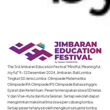
The 3rd Jimbaran Education Festival "Mindful, Meaningful,
Joyful" 9-12 Desember 2024, Jimbaran, Bali Lomba
Tingkat SD Jenis Lomba: Olimpiade Matematika
Olimpiade IPA Olimpiade IPS Olimpiade Bahasa Inggris
Syarat dan Ketentuan: Peserta merupakan siswa SD kelas
V dan VI se-Kuta dan Kuta Selatan. Setiap sekolah dapat
mengirimkan maksimal lima siswa per cabang lomba.
Setiap peserta hanya boleh mengikuti satu jenis lomba.