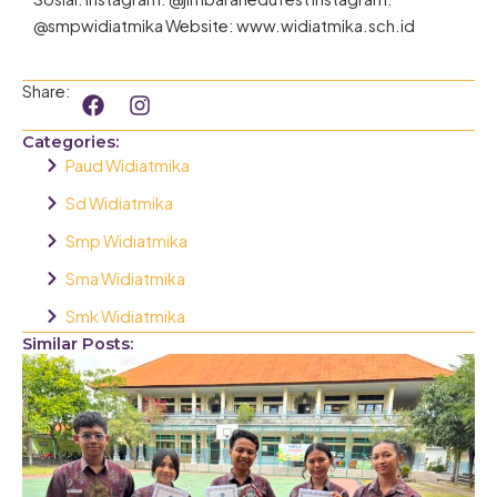
@smpwidiatmika Website: www.widiatmika.sch.id
F
I
Share:
a
n
c
s
Categories:
e
t
Paud Widiatmika
b
a
o
g
Sd Widiatmika
o
r
Smp Widiatmika
k
a
m
Sma Widiatmika
Smk Widiatmika
Similar Posts: