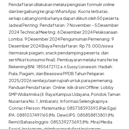
Pendaftaran dilakukan melalui pengisian formulir online
dan bergabung ke grup WhatsApp. Kuota terbatas,
setiap cabang lomba hanya dapat diikuti oleh 50 peserta.
Jadwal Penting: Pendaftaran: 7 November – 5 Desember
2024 Technical Meeting: 6 Desember 2024 Pelaksanaan
Lomba: 9 Desember 2024 Pengumuman Pemenang: 9
Desember 2024 Biaya Pendaftaran: Rp 75.000/siswa
(termasuk piagam, snack pendamping peserta, dan
sertifikat konsumsi final). Pembayaran melalui transfer ke
Rekening BNI: 1855472112 a.n Sussy Lisnawati. Hadiah:
Piala, Piagam, dan Beasiswa PPDB Tahun Pelajaran
2025/2026 senilai jutaan rupiah untuk para pemenang.
Panduan Pendaftaran: Online: klik di sini Offline: Lobby
SMP Widiatmika (Jl. Raya Kampus Udayana, Pondok Taman
Nusantara No.1, Jimbaran). Informasi Selengkapnya:
Contact Person: Matematika: 085738393593 (Pak Ega)
IPA: 0881037491165 (Ms. Dewi) IPS: 085858813801 (Ms.
Remi) Bahasa Inggris: 085339273693 (Ms. Mira) Media
Sosial: Instagram: @jimbaranedufest Instagram: