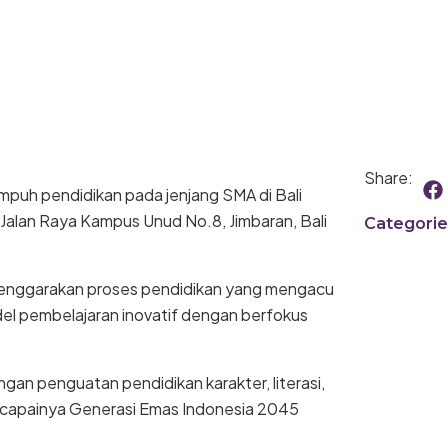
F
Share:
empuh pendidikan pada jenjang SMA di Bali
a
c
 Jalan Raya Kampus Unud No.8, Jimbaran, Bali
Categorie
e
b
o
elenggarakan proses pendidikan yang mengacu
o
el pembelajaran inovatif dengan berfokus
k
gan penguatan pendidikan karakter, literasi,
ercapainya Generasi Emas Indonesia 2045