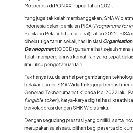
Motocross di PON XX Papua tahun 2021.
Yang juga tak kalah membanggakan, SMA Widiatmik
Indonesia dalam penilaian PISA (
Programme for In
Penilaian Pelajar Internasional) tahun 2022. PISA
dihelat tiga tahun sekali, hasil inisiasi
Organisation
Development
(OECD) guna melihat sejauh mana 
telah memperolehnya kemahiran yang tepat dala
ilmu-ilmu pengetahuan lain.
Tak hanya itu, dalam hal pengembangan teknologi
belakangan ini, SMA Widiatmika juga berhasil men
Generasi Teknohumanistik” pada Mei 2022 lalu. P
fungible token
), karya-karya digital hasil kreativ
berkolaborasi dengan SMK Widiatmika.
Dengan segudang prestasi yang dimiliki, serta ino
merupakan salah satu pilihan bagi peserta didik u