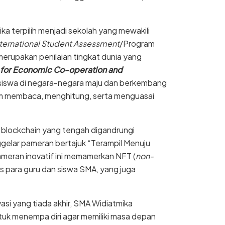
a terpilih menjadi sekolah yang mewakili
ternational Student Assessment
/Program
 merupakan penilaian tingkat dunia yang
 for Economic Co-operation and
siswa di negara-negara maju dan berkembang
m membaca, menghitung, serta menguasai
 blockchain yang tengah digandrungi
ggelar pameran bertajuk “Terampil Menuju
ameran inovatif ini memamerkan NFT (
non-
itas para guru dan siswa SMA, yang juga
vasi yang tiada akhir, SMA Widiatmika
ntuk menempa diri agar memiliki masa depan