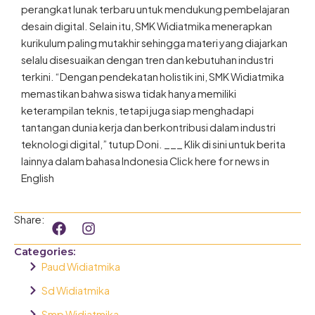
perangkat lunak terbaru untuk mendukung pembelajaran
desain digital. Selain itu, SMK Widiatmika menerapkan
kurikulum paling mutakhir sehingga materi yang diajarkan
selalu disesuaikan dengan tren dan kebutuhan industri
terkini. “Dengan pendekatan holistik ini, SMK Widiatmika
memastikan bahwa siswa tidak hanya memiliki
keterampilan teknis, tetapi juga siap menghadapi
tantangan dunia kerja dan berkontribusi dalam industri
teknologi digital,” tutup Doni. ___ Klik di sini untuk berita
lainnya dalam bahasa Indonesia Click here for news in
English
F
I
Share:
a
n
c
s
Categories:
e
t
Paud Widiatmika
b
a
o
g
Sd Widiatmika
o
r
Smp Widiatmika