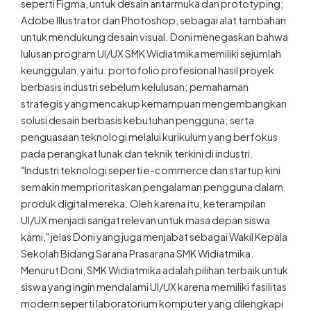
seperti Figma, untuk desain antarmuka dan prototyping;
Adobe Illustrator dan Photoshop, sebagai alat tambahan
untuk mendukung desain visual. Doni menegaskan bahwa
lulusan program UI/UX SMK Widiatmika memiliki sejumlah
keunggulan, yaitu: portofolio profesional hasil proyek
berbasis industri sebelum kelulusan; pemahaman
strategis yang mencakup kemampuan mengembangkan
solusi desain berbasis kebutuhan pengguna; serta
penguasaan teknologi melalui kurikulum yang berfokus
pada perangkat lunak dan teknik terkini di industri.
"Industri teknologi seperti e-commerce dan startup kini
semakin memprioritaskan pengalaman pengguna dalam
produk digital mereka. Oleh karena itu, keterampilan
UI/UX menjadi sangat relevan untuk masa depan siswa
kami," jelas Doni yang juga menjabat sebagai Wakil Kepala
Sekolah Bidang Sarana Prasarana SMK Widiatmika.
Menurut Doni, SMK Widiatmika adalah pilihan terbaik untuk
siswa yang ingin mendalami UI/UX karena memiliki fasilitas
modern seperti laboratorium komputer yang dilengkapi