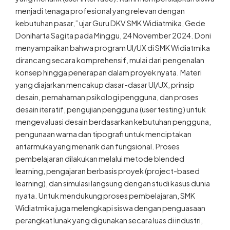
menjadi tenaga profesional yang relevan dengan
kebutuhan pasar,” ujar Guru DKV SMK Widiatmika, Gede
Doniharta Sagita pada Minggu, 24 November 2024. Doni
menyampaikan bahwa program UI/UX di SMK Widiatmika
dirancang secara komprehensif, mulai dari pengenalan
konsep hingga penerapan dalam proyek nyata. Materi
yang diajarkan mencakup dasar-dasar UI/UX, prinsip
desain, pemahaman psikologi pengguna, dan proses
desain iteratif, pengujian pengguna (user testing) untuk
mengevaluasi desain berdasarkan kebutuhan pengguna,
pengunaan warna dan tipografi untuk menciptakan
antarmuka yang menarik dan fungsional. Proses
pembelajaran dilakukan melalui metode blended
learning, pengajaran berbasis proyek (project-based
learning), dan simulasi langsung dengan studi kasus dunia
nyata. Untuk mendukung proses pembelajaran, SMK
Widiatmika juga melengkapi siswa dengan penguasaan
perangkat lunak yang digunakan secara luas di industri,