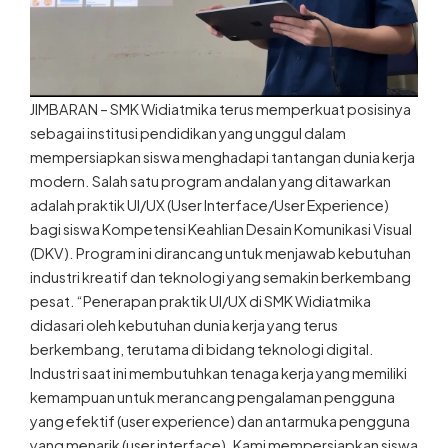
JIMBARAN – SMK Widiatmika terus memperkuat posisinya
sebagai institusi pendidikan yang unggul dalam
mempersiapkan siswa menghadapi tantangan dunia kerja
modern. Salah satu program andalan yang ditawarkan
adalah praktik UI/UX (User Interface/User Experience)
bagi siswa Kompetensi Keahlian Desain Komunikasi Visual
(DKV). Program ini dirancang untuk menjawab kebutuhan
industri kreatif dan teknologi yang semakin berkembang
pesat. “Penerapan praktik UI/UX di SMK Widiatmika
didasari oleh kebutuhan dunia kerja yang terus
berkembang, terutama di bidang teknologi digital.
Industri saat ini membutuhkan tenaga kerja yang memiliki
kemampuan untuk merancang pengalaman pengguna
yang efektif (user experience) dan antarmuka pengguna
yang menarik (user interface). Kami mempersiapkan siswa