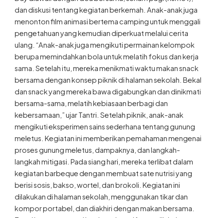
dan diskusi tentang kegiatan berkemah. Anak-anak juga
menonton film animasi bertema camping untuk menggali
pengetahuan yang kemudian diperkuat melalui cerita
ulang. “Anak-anak juga mengikuti permainan kelompok
berupa memindahkan bola untuk melatih fokus dan kerja
sama. Setelah itu, mereka menikmati waktu makan snack
bersama dengan konsep piknik di halaman sekolah. Bekal
dan snack yang mereka bawa digabungkan dan dinikmati
bersama-sama, melatih kebiasaan berbagi dan
kebersamaan,” ujar Tantri. Setelah piknik, anak-anak
mengikuti eksperimen sains sederhana tentang gunung
meletus. Kegiatan ini memberikan pemahaman mengenai
proses gunung meletus, dampaknya, dan langkah-
langkah mitigasi. Pada siang hari, mereka terlibat dalam
kegiatan barbeque dengan membuat sate nutrisi yang
berisi sosis, bakso, wortel, dan brokoli. Kegiatan ini
dilakukan di halaman sekolah, menggunakan tikar dan
kompor portabel, dan diakhiri dengan makan bersama.