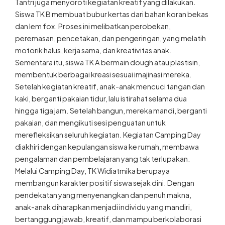
Tantri juga menyoroti kegiatan kreatif yang dilakukan.
Siswa TK B membuat bubur kertas dari bahan koran bekas
dan lem fox. Proses ini melibatkan perobekan,
peremasan, pencetakan, dan pengeringan, yang melatih
motorik halus, kerja sama, dan kreativitas anak.
Sementara itu, siswa TK A bermain dough atau plastisin,
membentuk berbagai kreasi sesuai imajinasi mereka.
Setelah kegiatan kreatif, anak-anak mencuci tangan dan
kaki, berganti pakaian tidur, lalu istirahat selama dua
hingga tiga jam. Setelah bangun, mereka mandi, berganti
pakaian, dan mengikuti sesi penguatan untuk
merefleksikan seluruh kegiatan. Kegiatan Camping Day
diakhiri dengan kepulangan siswa ke rumah, membawa
pengalaman dan pembelajaran yang tak terlupakan.
Melalui Camping Day, TK Widiatmika berupaya
membangun karakter positif siswa sejak dini. Dengan
pendekatan yang menyenangkan dan penuh makna,
anak-anak diharapkan menjadi individu yang mandiri,
bertanggung jawab, kreatif, dan mampu berkolaborasi