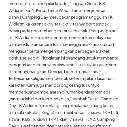
membantu, dan berpikir kreatif,” ungkap Guru TK B
Widiatmika, Ni Ketut Tantri Wiadi. Tantri menjelaskan
bahwa Camping Day merupakan program unggulan TK
Widiatmika karena aktivitas-aktivitasnya berdampak
besar pada perkembangan karakter anak. Para pengajar
di TK Widiatmika berkomitmen memberikan pelayanan
dan pendidikan secara tulus, sehingga anak-anak dapat
mengasah serta mengembangkan berbagai karakter
positif sejak dini. “Kegiatan ini dirancang untuk membantu
pengembangan karakter siswa melalui aktivitas yang seru
dan menyenangkan. Dengan bermain, anak-anak
terkesan sekaligus membentuk keterampilan dasar dan
karakter. Kami juga mendorong orang tua untuk
memperkuat pembelajaran di rumah berdasarkan apa
yang sudah diberikan di sekolah,” tambah Tantri. Camping
Day TK Widiatmika berlangsung di halaman, ruang kelas,
dan aula sekolah. Kegiatan ini melibatkan 17 siswa TK B1, 18
siswa TK B2, 18 siswa TK A1, dan 17 siswa TK A2. Camping
Day diawali dengan doa bersama, senam pagi (fismot),