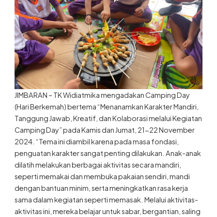
JIMBARAN – TK Widiatmika mengadakan Camping Day
(Hari Berkemah) bertema “Menanamkan Karakter Mandiri,
Tanggung Jawab, Kreatif, dan Kolaborasi melalui Kegiatan
Camping Day” pada Kamis dan Jumat, 21-22 November
2024. “Tema ini diambil karena pada masa fondasi,
penguatan karakter sangat penting dilakukan. Anak-anak
dilatih melakukan berbagai aktivitas secara mandiri,
seperti memakai dan membuka pakaian sendiri, mandi
dengan bantuan minim, serta meningkatkan rasa kerja
sama dalam kegiatan seperti memasak. Melalui aktivitas-
aktivitas ini, mereka belajar untuk sabar, bergantian, saling