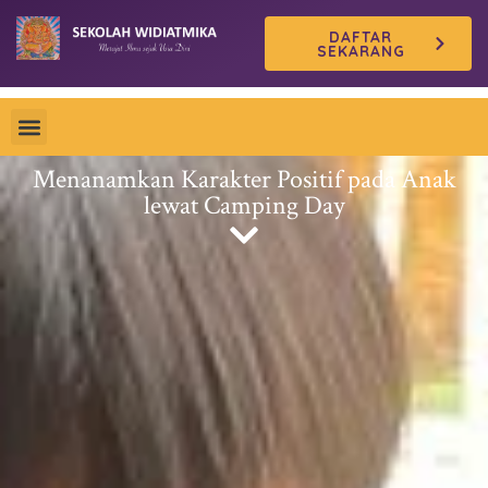
Skip
DAFTAR
to
SEKARANG
content
Menanamkan Karakter Positif pada Anak
lewat Camping Day