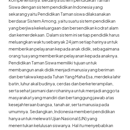
kompetensinya. Bedanya sistem pendidikan Taman
Siswa dengan sistem pendidikan Indonesia yang
sekarang yaitu Pendidikan Taman siswa dilaksanakan
berdasar Sistem Among, yaitu suatu sistem pendidikan
yang berjiwa kekeluargaan dan bersendikan kodrat alam
dan kemerdekaan. Dalam sistem ini setiap pendidik harus
meluangkan waktu sebanyak 24 jam setiap harinya untuk
memberikan pelayanan kepada anak didik, sebagaimana
orang tua yang memberikan pelayanan kepada anaknya.
Pendidikan Taman Siswa memiliki tujuan untuk
membangun anak didik menjadi manusia yang beriman
dan bertakwa kepada Tuhan Yang Maha Esa, merdeka lahir
batin, luhur akal budinya, cerdas dan berketerampilan,
serta sehat jasmani dan rohaninya untuk menjadi anggota
masyarakat yang mandiri dan bertanggung jawab atas
kesejahteraan bangsa, tanah air, serta manusia pada
umumnya. Sedangkan, Indonesia memberi pendidikan
hanya untuk melewati Ujian Nasional (UN) yang
menentukan kelulusan siswanya. Hal itu menyebabkan