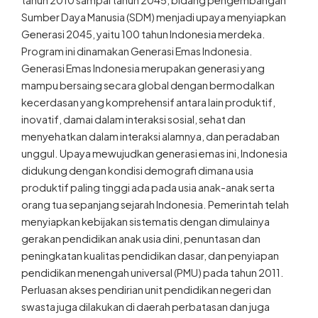
tahun 2010 sampai tahun 2045, bidang pengembangan
Sumber Daya Manusia (SDM) menjadi upaya menyiapkan
Generasi 2045, yaitu 100 tahun Indonesia merdeka.
Program ini dinamakan Generasi Emas Indonesia.
Generasi Emas Indonesia merupakan generasi yang
mampu bersaing secara global dengan bermodalkan
kecerdasan yang komprehensif antara lain produktif,
inovatif, damai dalam interaksi sosial, sehat dan
menyehatkan dalam interaksi alamnya, dan peradaban
unggul. Upaya mewujudkan generasi emas ini, Indonesia
didukung dengan kondisi demografi dimana usia
produktif paling tinggi ada pada usia anak-anak serta
orang tua sepanjang sejarah Indonesia. Pemerintah telah
menyiapkan kebijakan sistematis dengan dimulainya
gerakan pendidikan anak usia dini, penuntasan dan
peningkatan kualitas pendidikan dasar, dan penyiapan
pendidikan menengah universal (PMU) pada tahun 2011.
Perluasan akses pendirian unit pendidikan negeri dan
swasta juga dilakukan di daerah perbatasan dan juga