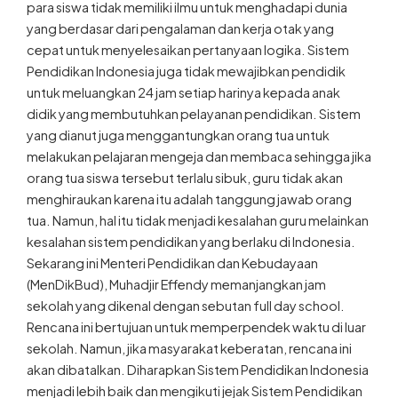
para siswa tidak memiliki ilmu untuk menghadapi dunia
yang berdasar dari pengalaman dan kerja otak yang
cepat untuk menyelesaikan pertanyaan logika. Sistem
Pendidikan Indonesia juga tidak mewajibkan pendidik
untuk meluangkan 24 jam setiap harinya kepada anak
didik yang membutuhkan pelayanan pendidikan. Sistem
yang dianut juga menggantungkan orang tua untuk
melakukan pelajaran mengeja dan membaca sehingga jika
orang tua siswa tersebut terlalu sibuk, guru tidak akan
menghiraukan karena itu adalah tanggung jawab orang
tua. Namun, hal itu tidak menjadi kesalahan guru melainkan
kesalahan sistem pendidikan yang berlaku di Indonesia.
Sekarang ini Menteri Pendidikan dan Kebudayaan
(MenDikBud), Muhadjir Effendy memanjangkan jam
sekolah yang dikenal dengan sebutan full day school.
Rencana ini bertujuan untuk memperpendek waktu di luar
sekolah. Namun, jika masyarakat keberatan, rencana ini
akan dibatalkan. Diharapkan Sistem Pendidikan Indonesia
menjadi lebih baik dan mengikuti jejak Sistem Pendidikan