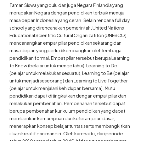
Taman Siswa yang dulu dan juga Negara Finlandia yang
merupakan Negara dengan pendidikan terbaik menuju
masa depan Indonesia yang cerah. Selain rencana full day
school yang direncanakan pemerintah, United Nations
Educational Scientific Cultural Organizatiton (UNESCO)
mencanangkan empat pilar pendidikan sekarang dan
masa depan yang perlu dikembangkan oleh lembaga
pendidikan formal. Empat pilar tersebut berupa Learning
to Know (belajar untuk mengetahui), Learning to Do
(belajar untuk melakukan sesuatu), Learning to Be (belajar
untuk menjadi seseorang) dan Learning to Live Together
(belajar untuk menjalani kehidupan bersama). Mutu
pendidikan dapat ditingkatkan dengan empat pilar dan
melakukan pembenahan. Pembenahan tersebut dapat
berupa pembenahan kurikulum pendidikan yang dapat
memberikan kemampuan dan keterampilan dasar,
menerapkan konsep belajar tuntas serts membangkitkan
sikap kreatif dan mandiri. Oleh karena itu, dari periode