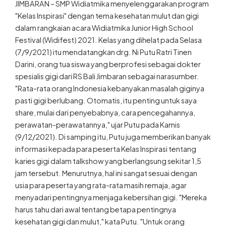
JIMBARAN – SMP Widiatmika menyelenggarakan program
"Kelas Inspirasi" dengan tema kesehatan mulut dan gigi
dalam rangkaian acara Widiatmika Junior High School
Festival (Widifest) 2021. Kelas yang dihelat pada Selasa
(7/9/2021) itu mendatangkan drg. Ni Putu Ratri Tinen
Darini, orang tua siswa yang berprofesi sebagai dokter
spesialis gigi dari RS Bali Jimbaran sebagai narasumber.
"Rata-rata orang Indonesia kebanyakan masalah giginya
pasti gigi berlubang. Otomatis, itu penting untuk saya
share, mulai dari penyebabnya, cara pencegahannya,
perawatan-perawatannya," ujar Putu pada Kamis
(9/12/2021). Di samping itu, Putu juga memberikan banyak
informasi kepada para peserta Kelas Inspirasi tentang
karies gigi dalam talkshow yang berlangsung sekitar 1,5
jam tersebut. Menurutnya, hal ini sangat sesuai dengan
usia para peserta yang rata-rata masih remaja, agar
menyadari pentingnya menjaga kebersihan gigi. "Mereka
harus tahu dari awal tentang betapa pentingnya
kesehatan gigi dan mulut," kata Putu. "Untuk orang