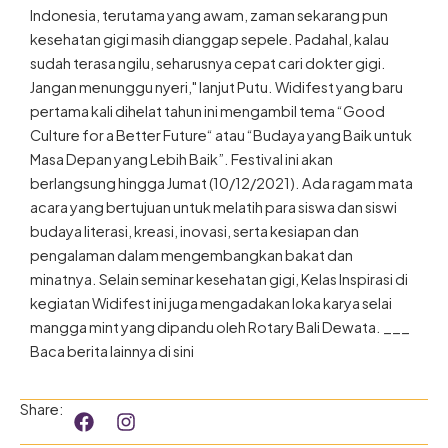
Indonesia, terutama yang awam, zaman sekarang pun
kesehatan gigi masih dianggap sepele. Padahal, kalau
sudah terasa ngilu, seharusnya cepat cari dokter gigi.
Jangan menunggu nyeri," lanjut Putu. Widifest yang baru
pertama kali dihelat tahun ini mengambil tema “Good
Culture for a Better Future“ atau “Budaya yang Baik untuk
Masa Depan yang Lebih Baik”. Festival ini akan
berlangsung hingga Jumat (10/12/2021). Ada ragam mata
acara yang bertujuan untuk melatih para siswa dan siswi
budaya literasi, kreasi, inovasi, serta kesiapan dan
pengalaman dalam mengembangkan bakat dan
minatnya. Selain seminar kesehatan gigi, Kelas Inspirasi di
kegiatan Widifest ini juga mengadakan loka karya selai
mangga mint yang dipandu oleh Rotary Bali Dewata. ___
Baca berita lainnya di sini
F
I
Share:
a
n