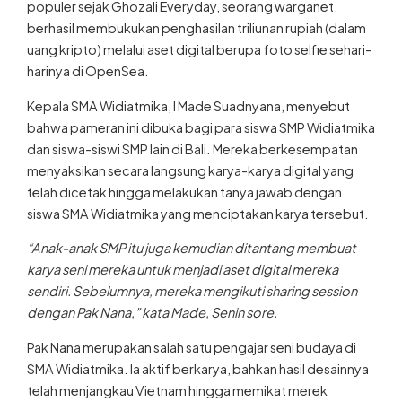
populer sejak Ghozali Everyday, seorang warganet,
berhasil membukukan penghasilan triliunan rupiah (dalam
uang kripto) melalui aset digital berupa foto selfie sehari-
harinya di OpenSea.
Kepala SMA Widiatmika, I Made Suadnyana, menyebut
bahwa pameran ini dibuka bagi para siswa SMP Widiatmika
dan siswa-siswi SMP lain di Bali. Mereka berkesempatan
menyaksikan secara langsung karya-karya digital yang
telah dicetak hingga melakukan tanya jawab dengan
siswa SMA Widiatmika yang menciptakan karya tersebut.
“Anak-anak SMP itu juga kemudian ditantang membuat
karya seni mereka untuk menjadi aset digital mereka
sendiri. Sebelumnya, mereka mengikuti sharing session
dengan Pak Nana,” kata Made, Senin sore.
Pak Nana merupakan salah satu pengajar seni budaya di
SMA Widiatmika. Ia aktif berkarya, bahkan hasil desainnya
telah menjangkau Vietnam hingga memikat merek