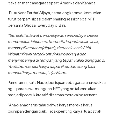
pakaian mancanegara seperti Amerika dan Kanada.
I Putu Nana Partha Wijaya, nama lengkapnya, kemudian
turut berpartisipasi dalam sharing session soal NFT
bersama Ghozali Everyday di Bali.
“Setelah itu, lewat pembelajaran seni budaya, beliau
memberikan influence, bercerita kepada anak-anak,
menampilkan karya (digital), dan anak-anak SMA
Widiatmika ini tertarik untuk ikut berkarya dan
menyimpannya di tempat yang tepat. Kalau diunggah di
YouTube, mereka hanya dapat likes dan orang bisa
mencuri karya mereka,” ujar Made.
Pameran ini, kata Made, bertujuan sebagai sarana edukasi
agar para siswa mengenal NFT yang notabene akan
menjadi produk kreatif di zaman mereka besar nanti.
“Anak-anak harus tahu bahwa karya mereka harus
disimpan dengan baik. Tidak penting karya itu abstrak