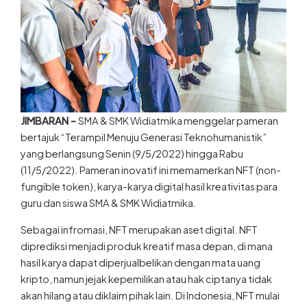
JIMBARAN –
SMA & SMK Widiatmika menggelar pameran
bertajuk “Terampil Menuju Generasi Teknohumanistik”
yang berlangsung Senin (9/5/2022) hingga Rabu
(11/5/2022). Pameran inovatif ini memamerkan NFT (non-
fungible token), karya-karya digital hasil kreativitas para
guru dan siswa SMA & SMK Widiatmika.
Sebagai infromasi, NFT merupakan aset digital. NFT
diprediksi menjadi produk kreatif masa depan, di mana
hasil karya dapat diperjualbelikan dengan mata uang
kripto, namun jejak kepemilikan atau hak ciptanya tidak
akan hilang atau diklaim pihak lain. Di Indonesia, NFT mulai