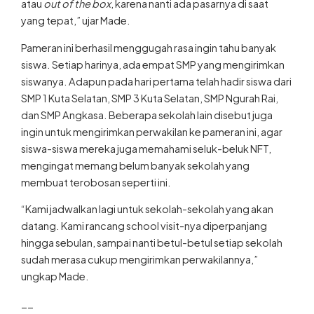
atau
out of the box
, karena nanti ada pasarnya di saat
yang tepat,” ujar Made.
Pameran ini berhasil menggugah rasa ingin tahu banyak
siswa. Setiap harinya, ada empat SMP yang mengirimkan
siswanya. Adapun pada hari pertama telah hadir siswa dari
SMP 1 Kuta Selatan, SMP 3 Kuta Selatan, SMP Ngurah Rai,
dan SMP Angkasa. Beberapa sekolah lain disebut juga
ingin untuk mengirimkan perwakilan ke pameran ini, agar
siswa-siswa mereka juga memahami seluk-beluk NFT,
mengingat memang belum banyak sekolah yang
membuat terobosan seperti ini.
“Kami jadwalkan lagi untuk sekolah-sekolah yang akan
datang. Kami rancang school visit-nya diperpanjang
hingga sebulan, sampai nanti betul-betul setiap sekolah
sudah merasa cukup mengirimkan perwakilannya,”
ungkap Made.
__