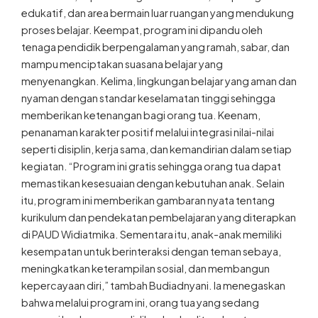
edukatif, dan area bermain luar ruangan yang mendukung
proses belajar. Keempat, program ini dipandu oleh
tenaga pendidik berpengalaman yang ramah, sabar, dan
mampu menciptakan suasana belajar yang
menyenangkan. Kelima, lingkungan belajar yang aman dan
nyaman dengan standar keselamatan tinggi sehingga
memberikan ketenangan bagi orang tua. Keenam,
penanaman karakter positif melalui integrasi nilai-nilai
seperti disiplin, kerja sama, dan kemandirian dalam setiap
kegiatan. “Program ini gratis sehingga orang tua dapat
memastikan kesesuaian dengan kebutuhan anak. Selain
itu, program ini memberikan gambaran nyata tentang
kurikulum dan pendekatan pembelajaran yang diterapkan
di PAUD Widiatmika. Sementara itu, anak-anak memiliki
kesempatan untuk berinteraksi dengan teman sebaya,
meningkatkan keterampilan sosial, dan membangun
kepercayaan diri,” tambah Budiadnyani. Ia menegaskan
bahwa melalui program ini, orang tua yang sedang