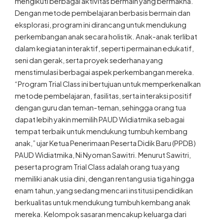
mengikuti berbagai aktivitas bermain yang bermakna.
Dengan metode pembelajaran berbasis bermain dan
eksplorasi, program ini dirancang untuk mendukung
perkembangan anak secara holistik. Anak-anak terlibat
dalam kegiatan interaktif, seperti permainan edukatif,
seni dan gerak, serta proyek sederhana yang
menstimulasi berbagai aspek perkembangan mereka.
“Program Trial Class ini bertujuan untuk memperkenalkan
metode pembelajaran, fasilitas, serta interaksi positif
dengan guru dan teman-teman, sehingga orang tua
dapat lebih yakin memilih PAUD Widiatmika sebagai
tempat terbaik untuk mendukung tumbuh kembang
anak,” ujar Ketua Penerimaan Peserta Didik Baru (PPDB)
PAUD Widiatmika, Ni Nyoman Sawitri. Menurut Sawitri,
peserta program Trial Class adalah orang tua yang
memiliki anak usia dini, dengan rentang usia tiga hingga
enam tahun, yang sedang mencari institusi pendidikan
berkualitas untuk mendukung tumbuh kembang anak
mereka. Kelompok sasaran mencakup keluarga dari