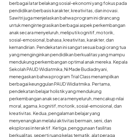
berbagai latar belakang sosial-ekonomi yang fokus pada
pendidikan berbasis karakter, kreativitas, dan inovasi.
Sawitri juga menjelaskan bahwa program ini dirancang
untuk mengintegrasikan berbagai aspek perkembangan
anak secara menyeluruh, meliputi kognitif, motorik,
sosial-emosional, bahasa, kreativitas, karakter, dan
kemandirian. Pendekatan ini sangat sesuai bagi orang tua
yang menginginkan pendidikan berkualitas yang mampu
mendukung perkembangan optimal anak mereka. Kepala
Sekolah PAUD Widiatmika, Ni Made Budiadnyani,
menegaskan bahwa program Trial Class menampilkan
berbagai keunggulan PAUD Widiatmika. Pertama,
pendekatan belajar holistik yang mendukung
perkembangan anak secara menyeluruh, mencakup nilai
moral, agama, kognitif, motorik, sosial-emosional, dan
kreativitas. Kedua, pengalaman belajar yang
menyenangkan melalui aktivitas bermain, seni, dan
eksplorasi interaktif. Ketiga, penggunaan fasilitas
berkualitas, seperti ruang kelas tematik, alat peraga