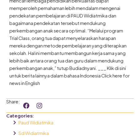
mencari lembaga pendidikan berkualitas dapat
memperoleh pemahaman lebih mendalam mengenai
pendekatan pembelajaran di PAUD Widiatmika dan
bagaimana pendekatan tersebut mendukung
perkembangan anak secara optimal. “Melalui program
Trial Class, orang tua dapat menyelaraskan harapan
mereka dengan metode pembelajaran yang diterapkan
sekolah. Hal ini membantu membangun kerja sama yang
lebih baik antara orang tua dan guru dalam mendukung
perkembangan anak,” tutup Budiadnyani. ___ Klik di sini
untuk berita lainnya dalam bahasa Indonesia Click here for
news in English
F
I
Share:
a
n
c
s
Categories:
e
t
Paud Widiatmika
b
a
o
g
Sd Widiatmika
o
r