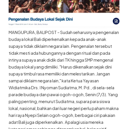
MANGUPURA, BALIPOST – Sudah seharusnya pengenalan
budaya lokal Bali diperkenalkan kepada anak-anak
supaya tidak diklaim negara lain. Pengenalan tersebut
tidak mesti ada hubungannya dengan ritual dan pada
intinya supaya anak didik dari TK hingga SMP mengenal
budaya lokal yang dimiliki. "Harus dikenalkan sejak dini
supaya timbul rasa memiliki dan melestarikan. Jangan
sampai diklaim negara lain," kata Ketua Yayasan
Widiatmika Drs. I Nyoman Sudiatma, M. Pd., di sela-sela
parade budaya dan pawai ogoh-ogoh, Senin (7/3). Yang
paling penting, menurut Sudiatma, supara para siswa
lokal, nasional, bahkan dari luar negeri perlu paham makna
hari raya Nyepi Selain ogoh-ogoh, berbagai ciri pakaian
adat Bali juga diperkenalkan. Apalagi usia mereka