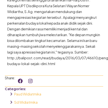
kategori emas sehingga ditanamkan hal-hal positif.
Kepala UPT Disdikpora Kuta Selatan I Wayan Nomer
Widiartha, S.Ag. mengatakan mendukung dan
mengapresiasi kegiatan tersebut. Apalagi menyangkut
perkenalan budaya lokal kepada anak didik sejak dini.
Dengan demikian rasa memiliki menjadi kental dan
diharapkan tumbuh jiwa melestarikan. "Ke depan mungkin
bisa dilombakan tingkat kecamatan. Selama ini kan baru
masing-masing sekolah menyelenggarakannya. Sekali
lagi saya apresiasi kegiatan ini," tegasnya. Sumber:
http://balipost.com/read/budaya/2016/03/07/46610/peng
budaya-lokal-sejak-dini.html
F
I
Share:
a
n
c
s
Categories:
e
t
Paud Widiatmika
b
a
o
g
Sd Widiatmika
o
r