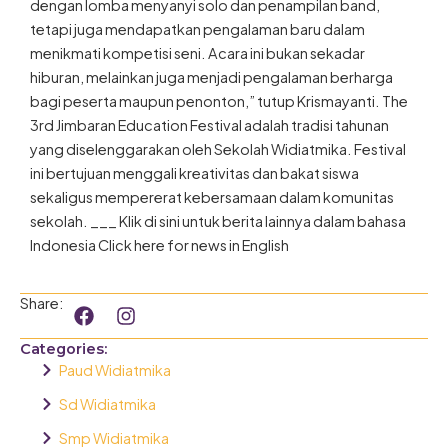
dengan lomba menyanyi solo dan penampilan band,
tetapi juga mendapatkan pengalaman baru dalam
menikmati kompetisi seni. Acara ini bukan sekadar
hiburan, melainkan juga menjadi pengalaman berharga
bagi peserta maupun penonton,” tutup Krismayanti. The
3rd Jimbaran Education Festival adalah tradisi tahunan
yang diselenggarakan oleh Sekolah Widiatmika. Festival
ini bertujuan menggali kreativitas dan bakat siswa
sekaligus mempererat kebersamaan dalam komunitas
sekolah. ___ Klik di sini untuk berita lainnya dalam bahasa
Indonesia Click here for news in English
F
I
Share:
a
n
c
s
Categories:
e
t
Paud Widiatmika
b
a
o
g
Sd Widiatmika
o
r
Smp Widiatmika
k
a