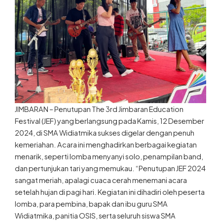
JIMBARAN – Penutupan The 3rd Jimbaran Education
Festival (JEF) yang berlangsung pada Kamis, 12 Desember
2024, di SMA Widiatmika sukses digelar dengan penuh
kemeriahan. Acara ini menghadirkan berbagai kegiatan
menarik, seperti lomba menyanyi solo, penampilan band,
dan pertunjukan tari yang memukau. “Penutupan JEF 2024
sangat meriah, apalagi cuaca cerah menemani acara
setelah hujan di pagi hari. Kegiatan ini dihadiri oleh peserta
lomba, para pembina, bapak dan ibu guru SMA
Widiatmika, panitia OSIS, serta seluruh siswa SMA