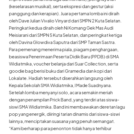
(keselarasan musikal), serta ekspresi dan gestur (aksi
panggung dan kerapian). Juara pertama lomba ini diraih
oleh Dave Julian Vivalio Vinyard dari SMPN 2 Kuta Selatan.
Peringkat kedua diraih oleh Ni Komang Gek Mas Audi
Meisiarani dari SMPN 5 Kuta Selatan, dan peringkat ketiga
oleh Davina Glowdiva Saputra dari SMP Taman Sastra.
Para pemenang menerima piala, piagam penghargaan,
beasiswa Penerimaan Peserta Didik Baru (PPDB) di SMA
Widiatmika, voucher belanja dari Suar Collection, serta
goodie bag berisi buku dari Gramedia dan kopi dari
Lokalate. Hadiah tersebut diserahkan langsung oleh
Kepala Sekolah SMA Widiatmika, I Made Suadnyana.
Setelah lomba menyanyi solo, acara semakin meriah
dengan penampilan Prick Band, yang terdiri atas siswa-
siswi SMA Widiatmika. Band ini membawakan deretan lagu
pop yang energik, diiringi tarian dinamis dari siswa-siswi
lainnya, menciptakan suasana yang penuh semangat.
“Kami berharap para penonton tidak hanya terhibur