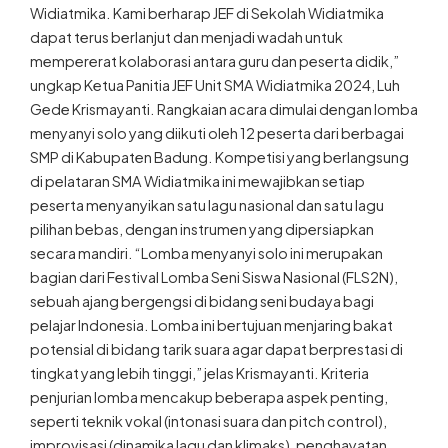
Widiatmika. Kami berharap JEF di Sekolah Widiatmika
dapat terus berlanjut dan menjadi wadah untuk
mempererat kolaborasi antara guru dan peserta didik,”
ungkap Ketua Panitia JEF Unit SMA Widiatmika 2024, Luh
Gede Krismayanti. Rangkaian acara dimulai dengan lomba
menyanyi solo yang diikuti oleh 12 peserta dari berbagai
SMP di Kabupaten Badung. Kompetisi yang berlangsung
di pelataran SMA Widiatmika ini mewajibkan setiap
peserta menyanyikan satu lagu nasional dan satu lagu
pilihan bebas, dengan instrumen yang dipersiapkan
secara mandiri. “Lomba menyanyi solo ini merupakan
bagian dari Festival Lomba Seni Siswa Nasional (FLS2N),
sebuah ajang bergengsi di bidang seni budaya bagi
pelajar Indonesia. Lomba ini bertujuan menjaring bakat
potensial di bidang tarik suara agar dapat berprestasi di
tingkat yang lebih tinggi,” jelas Krismayanti. Kriteria
penjurian lomba mencakup beberapa aspek penting,
seperti teknik vokal (intonasi suara dan pitch control),
improvisasi (dinamika lagu dan klimaks), penghayatan