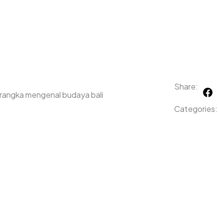
F
Share:
 rangka mengenal budaya bali
a
c
Categories:
e
b
o
o
k