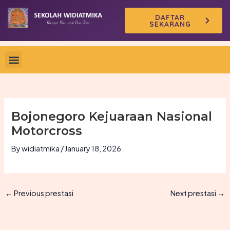
Skip
DAFTAR
to
SEKARANG
content
Bojonegoro Kejuaraan Nasional
Motorcross
By
widiatmika
/
January 18, 2026
←
Previous prestasi
Next prestasi
→