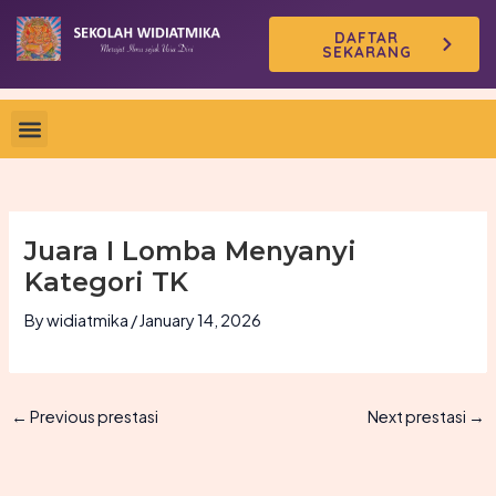
Skip
DAFTAR
to
SEKARANG
content
Juara I Lomba Menyanyi
Kategori TK
By
widiatmika
/
January 14, 2026
←
Previous prestasi
Next prestasi
→