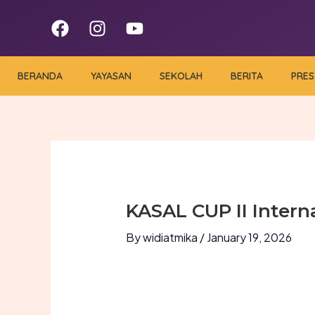
Skip
F
I
Y
to
a
n
o
content
c
s
u
e
t
t
BERANDA
YAYASAN
SEKOLAH
BERITA
PRES
b
a
u
o
g
b
o
r
e
k
a
m
KASAL CUP II Inter
By
widiatmika
/
January 19, 2026