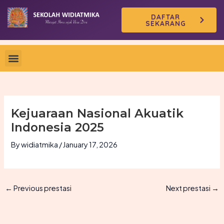
Skip
DAFTAR
to
SEKARANG
content
Kejuaraan Nasional Akuatik
Indonesia 2025
By
widiatmika
/
January 17, 2026
←
Previous prestasi
Next prestasi
→