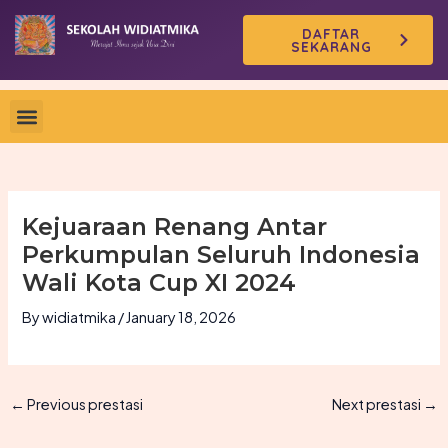
Skip
DAFTAR
to
SEKARANG
content
Kejuaraan Renang Antar
Perkumpulan Seluruh Indonesia
Wali Kota Cup XI 2024
By
widiatmika
/
January 18, 2026
←
Previous prestasi
Next prestasi
→