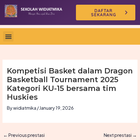
Skip
DAFTAR
to
SEKARANG
content
Kompetisi Basket dalam Dragon
Basketball Tournament 2025
Kategori KU-15 bersama tim
Huskies
By
widiatmika
/
January 19, 2026
←
Previous prestasi
Next prestasi
→