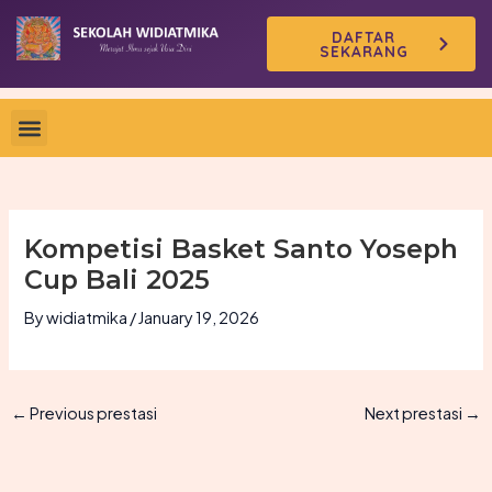
Skip
DAFTAR
to
SEKARANG
content
Kompetisi Basket Santo Yoseph
Cup Bali 2025
By
widiatmika
/
January 19, 2026
←
Previous prestasi
Next prestasi
→