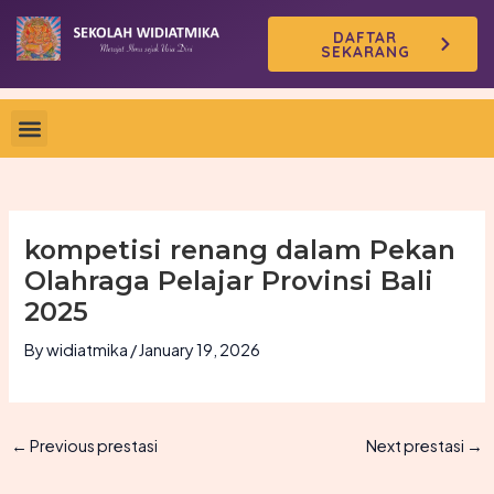
Skip
DAFTAR
to
SEKARANG
content
kompetisi renang dalam Pekan
Olahraga Pelajar Provinsi Bali
2025
By
widiatmika
/
January 19, 2026
←
Previous prestasi
Next prestasi
→