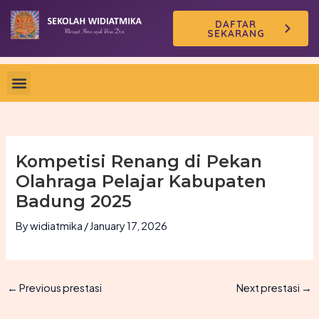
Skip
DAFTAR
to
SEKARANG
content
Kompetisi Renang di Pekan
Olahraga Pelajar Kabupaten
Badung 2025
By
widiatmika
/
January 17, 2026
←
Previous prestasi
Next prestasi
→