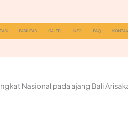
TASI
FASILITAS
GALERI
INFO
FAQ
KONTA
 Tingkat Nasional pada ajang Bali Ari