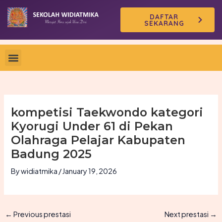
Skip
DAFTAR
to
SEKARANG
content
kompetisi Taekwondo kategori
Kyorugi Under 61 di Pekan
Olahraga Pelajar Kabupaten
Badung 2025
By
widiatmika
/
January 19, 2026
←
Previous prestasi
Next prestasi
→