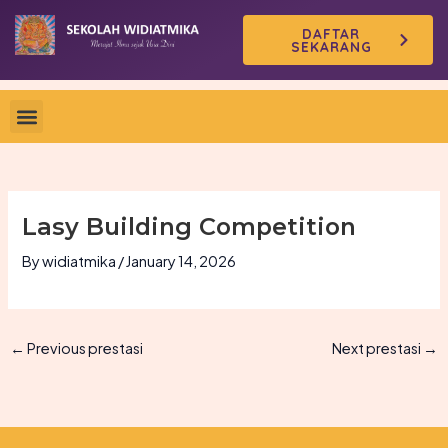
Skip
DAFTAR
to
SEKARANG
content
Lasy Building Competition
By
widiatmika
/
January 14, 2026
←
Previous prestasi
Next prestasi
→