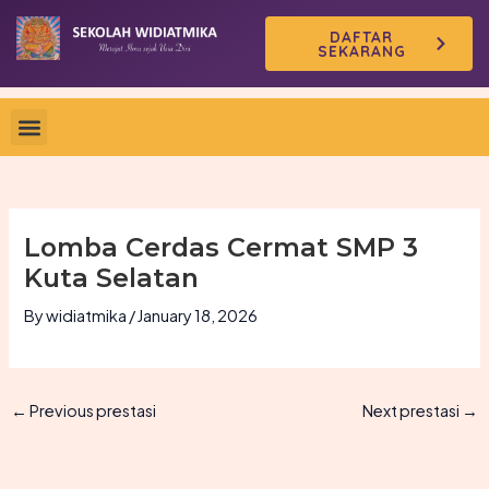
Skip
DAFTAR
to
SEKARANG
content
Lomba Cerdas Cermat SMP 3
Kuta Selatan
By
widiatmika
/
January 18, 2026
←
Previous prestasi
Next prestasi
→