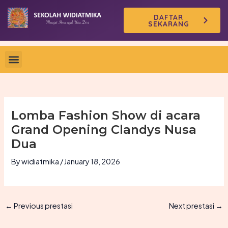
Skip
DAFTAR
to
SEKARANG
content
Lomba Fashion Show di acara
Grand Opening Clandys Nusa
Dua
By
widiatmika
/
January 18, 2026
←
Previous prestasi
Next prestasi
→