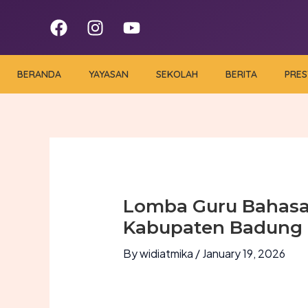
Skip
F
I
Y
to
a
n
o
content
c
s
u
e
t
t
BERANDA
YAYASAN
SEKOLAH
BERITA
PRES
b
a
u
o
g
b
o
r
e
k
a
m
Lomba Guru Bahasa 
Kabupaten Badung
By
widiatmika
/
January 19, 2026