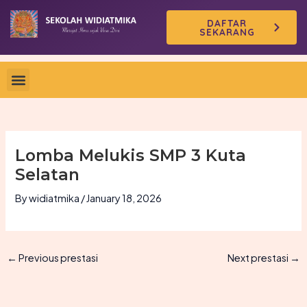
Skip
DAFTAR
to
SEKARANG
content
Lomba Melukis SMP 3 Kuta
Selatan
By
widiatmika
/
January 18, 2026
←
Previous prestasi
Next prestasi
→