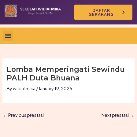
Skip
DAFTAR
to
SEKARANG
content
Lomba Memperingati Sewindu
PALH Duta Bhuana
By
widiatmika
/
January 19, 2026
←
Previous prestasi
Next prestasi
→